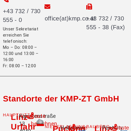
+43 732 / 730
office(at)kmp.co.at
+43 732 / 730
555 - 0
555 - 38 (Fax)
Unser Sekretariat
erreichen Sie
telefonisch:
Mo – Do: 08:00 –
12:00 und 13:00 –
16:00
Fr: 08:00 – 12:00
Standorte der KMP-ZT GmbH
HAUPTSITZ
Linz-
Kapellenstraße
Route
13
berechnen
Urfahr
NIEDERLASSUNG
Pucking
BAUBÜRO
Linz
Hobelweg
Postcity
Route
Route