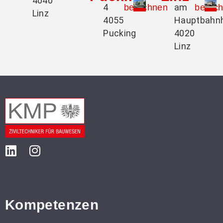
4040
4
am
berechnen
berec
Linz
4055
Hauptbahn
Pucking
4020
Linz
Kompetenzen