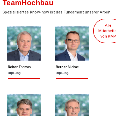
Team
Hochbau
Spezialisiertes Know-how ist das Fundament unserer Arbeit.
Alle
Mitarbeit
reiter@kmp.co.at
berner@kmp.co.at
von KM
0732 730 555 - 50
0732 730 555 - 60
06644146444
06645239406
Reiter
Thomas
Berner
Michael
Dipl.-Ing.
Dipl.-Ing.
scharitzer@kmp.co.at
loeschenbrand@kmp.co.at
0732 730 555 - 53
0732 730 555 - 37