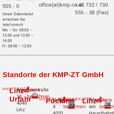
office(at)kmp.co.at
+43 732 / 730
555 - 0
555 - 38 (Fax)
Unser Sekretariat
erreichen Sie
telefonisch:
Mo – Do: 08:00 –
12:00 und 13:00 –
16:00
Fr: 08:00 – 12:00
Standorte der KMP-ZT GmbH
HAUPTSITZ
Linz-
Kapellenstraße
Route
13
berechnen
Urfahr
NIEDERLASSUNG
Pucking
BAUBÜRO
Linz
Hobelweg
Postcity
Route
Route
4040
4
am
berechnen
berec
Linz
4055
Hauptbahn