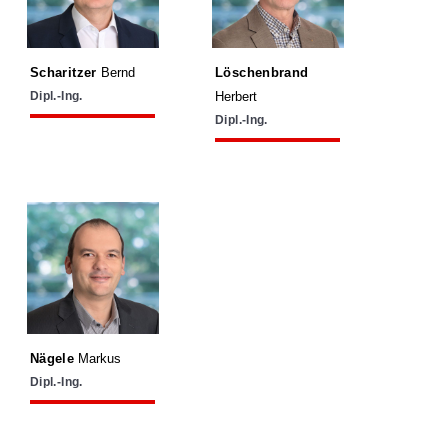
06649641177
06645112095
Scharitzer
Bernd
Löschenbrand
Dipl.-Ing.
Herbert
Dipl.-Ing.
naegele@kmp.co.at
0732 730 555 - 36
06645238975
Nägele
Markus
Dipl.-Ing.