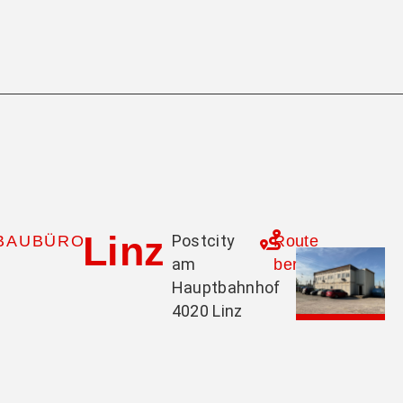
Linz
Postcity
BAUBÜRO
Route
am
berechnen
Hauptbahnhof
4020 Linz