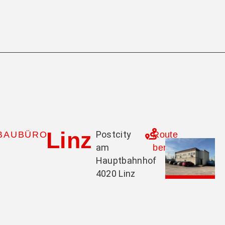
Linz
Postcity
BAUBÜRO
Route
am
berechnen
Hauptbahnhof
4020 Linz