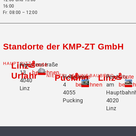
16:00
Fr: 08:00 – 12:00
Standorte der KMP-ZT GmbH
HAUPTSITZ
Linz-
Kapellenstraße
Route
13
berechnen
Urfahr
NIEDERLASSUNG
Pucking
BAUBÜRO
Linz
Hobelweg
Postcity
Route
Route
4040
4
am
berechnen
berec
Linz
4055
Hauptbahn
Pucking
4020
Linz