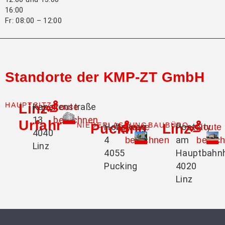
16:00
Fr: 08:00 – 12:00
Standorte der KMP-ZT GmbH
HAUPTSITZ
Linz-
Kapellenstraße
Route
13
berechnen
Urfahr
NIEDERLASSUNG
Pucking
BAUBÜRO
Linz
Hobelweg
Postcity
Route
Route
4040
4
am
berechnen
berec
Linz
4055
Hauptbahn
Pucking
4020
Linz