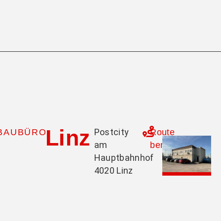
Linz
Postcity
BAUBÜRO
Route
am
berechnen
Hauptbahnhof
4020 Linz