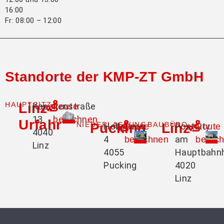
16:00
Fr: 08:00 – 12:00
Standorte der KMP-ZT GmbH
HAUPTSITZ
Linz-
Kapellenstraße
Route
13
berechnen
Urfahr
NIEDERLASSUNG
Pucking
BAUBÜRO
Linz
Hobelweg
Postcity
Route
Route
4040
4
am
berechnen
berec
Linz
4055
Hauptbahn
Pucking
4020
Linz