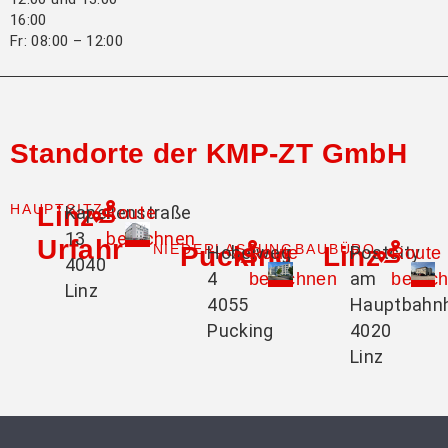
16:00
Fr: 08:00 – 12:00
Standorte der KMP-ZT GmbH
HAUPTSITZ
Linz-
Kapellenstraße
Route
13
berechnen
Urfahr
NIEDERLASSUNG
Pucking
BAUBÜRO
Linz
Hobelweg
Postcity
Route
Route
4040
4
am
berechnen
berec
Linz
4055
Hauptbahn
Pucking
4020
Linz