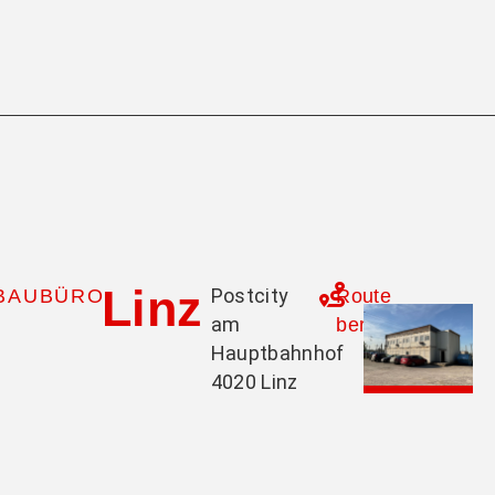
Linz
Postcity
BAUBÜRO
Route
am
berechnen
Hauptbahnhof
4020 Linz