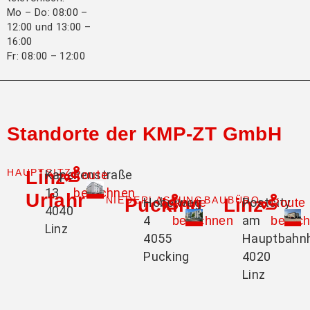
Mo – Do: 08:00 –
12:00 und 13:00 –
16:00
Fr: 08:00 – 12:00
Standorte der KMP-ZT GmbH
HAUPTSITZ
Linz-
Kapellenstraße
Route
13
berechnen
Urfahr
NIEDERLASSUNG
Pucking
BAUBÜRO
Linz
Hobelweg
Postcity
Route
Route
4040
4
am
berechnen
berec
Linz
4055
Hauptbahn
Pucking
4020
Linz