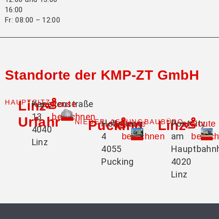
16:00
Fr: 08:00 – 12:00
Standorte der KMP-ZT GmbH
HAUPTSITZ
Linz-
Kapellenstraße
Route
13
berechnen
Urfahr
NIEDERLASSUNG
Pucking
BAUBÜRO
Linz
Hobelweg
Postcity
Route
Route
4040
4
am
berechnen
berec
Linz
4055
Hauptbahn
Pucking
4020
Linz