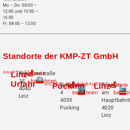
Mo – Do: 08:00 –
12:00 und 13:00 –
16:00
Fr: 08:00 – 12:00
Standorte der KMP-ZT GmbH
HAUPTSITZ
Linz-
Kapellenstraße
Route
13
berechnen
Urfahr
NIEDERLASSUNG
Pucking
BAUBÜRO
Linz
Hobelweg
Postcity
Route
Route
4040
4
am
berechnen
berec
Linz
4055
Hauptbahn
Pucking
4020
Linz