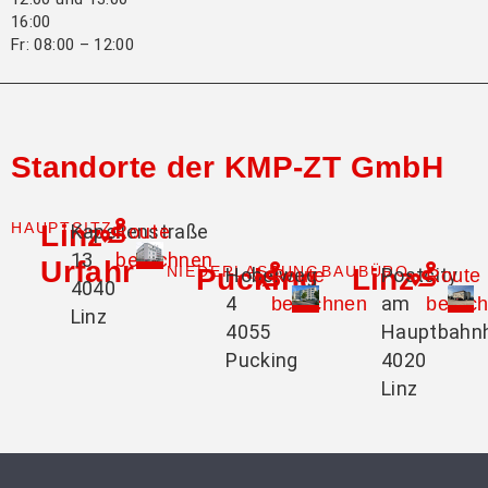
16:00
Fr: 08:00 – 12:00
Standorte der KMP-ZT GmbH
HAUPTSITZ
Linz-
Kapellenstraße
Route
13
berechnen
Urfahr
NIEDERLASSUNG
Pucking
BAUBÜRO
Linz
Hobelweg
Postcity
Route
Route
4040
4
am
berechnen
berec
Linz
4055
Hauptbahn
Pucking
4020
Linz