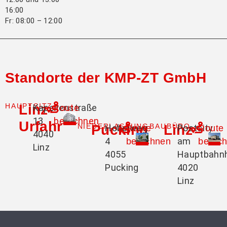
16:00
Fr: 08:00 – 12:00
Standorte der KMP-ZT GmbH
HAUPTSITZ
Linz-
Kapellenstraße
Route
13
berechnen
Urfahr
NIEDERLASSUNG
Pucking
BAUBÜRO
Linz
Hobelweg
Postcity
Route
Route
4040
4
am
berechnen
berec
Linz
4055
Hauptbahn
Pucking
4020
Linz