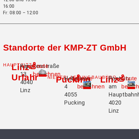
16:00
Fr: 08:00 – 12:00
Standorte der KMP-ZT GmbH
HAUPTSITZ
Linz-
Kapellenstraße
Route
13
berechnen
Urfahr
NIEDERLASSUNG
Pucking
BAUBÜRO
Linz
Hobelweg
Postcity
Route
Route
4040
4
am
berechnen
berec
Linz
4055
Hauptbahn
Pucking
4020
Linz