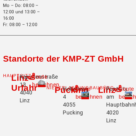
Mo – Do: 08:00 –
12:00 und 13:00 –
16:00
Fr: 08:00 – 12:00
Standorte der KMP-ZT GmbH
HAUPTSITZ
Linz-
Kapellenstraße
Route
13
berechnen
Urfahr
NIEDERLASSUNG
Pucking
BAUBÜRO
Linz
Hobelweg
Postcity
Route
Route
4040
4
am
berechnen
berec
Linz
4055
Hauptbahn
Pucking
4020
Linz